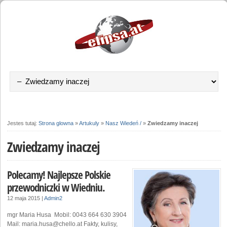
Jestes tutaj:
Strona glowna
»
Artukuly
»
Nasz Wiedeń /
»
Zwiedzamy inaczej
Zwiedzamy inaczej
Polecamy! Najlepsze Polskie
przewodniczki w Wiedniu.
12 maja 2015
|
Admin2
mgr Maria Husa Mobil: 0043 664 630 3904
Mail: maria.husa@chello.at Fakty, kulisy,