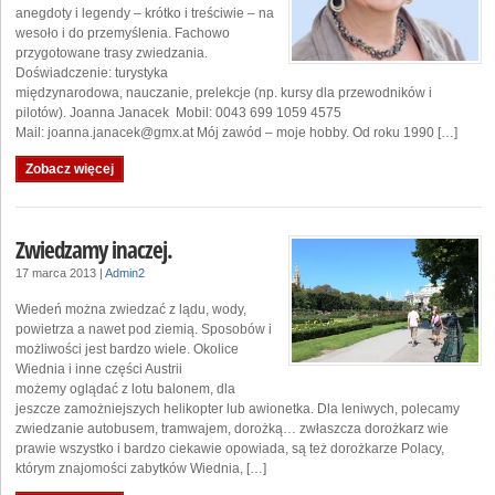
anegdoty i legendy – krótko i treściwie – na
wesoło i do przemyślenia. Fachowo
przygotowane trasy zwiedzania.
Doświadczenie: turystyka
międzynarodowa, nauczanie, prelekcje (np. kursy dla przewodników i
pilotów). Joanna Janacek Mobil: 0043 699 1059 4575
Mail: joanna.janacek@gmx.at Mój zawód – moje hobby. Od roku 1990 […]
Zobacz więcej
Zwiedzamy inaczej.
17 marca 2013
|
Admin2
Wiedeń można zwiedzać z lądu, wody,
powietrza a nawet pod ziemią. Sposobów i
możliwości jest bardzo wiele. Okolice
Wiednia i inne części Austrii
możemy oglądać z lotu balonem, dla
jeszcze zamożniejszych helikopter lub awionetka. Dla leniwych, polecamy
zwiedzanie autobusem, tramwajem, dorożką… zwłaszcza dorożkarz wie
prawie wszystko i bardzo ciekawie opowiada, są też dorożkarze Polacy,
którym znajomości zabytków Wiednia, […]